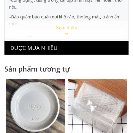
-Công dụng : dùng trong cái dịp sinh nhật, liên hoan, thôi
nôi…
-Bảo quản: bảo quản nơi khô ráo, thoáng mát, tránh ẩm
mốc.
Xem thêm
ĐƯỢC MUA NHIỀU
Sản phẩm tương tự