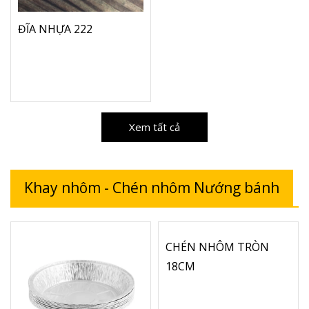
ĐĨA NHỰA 222
Xem tất cả
Khay nhôm - Chén nhôm Nướng bánh
CHÉN NHÔM TRÒN
18CM