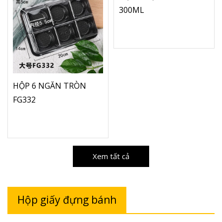
300ML
HỘP 6 NGĂN TRÒN
FG332
Xem tất cả
Hộp giấy đựng bánh