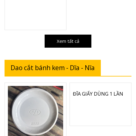
Xem tất cả
Dao cắt bánh kem - Dĩa - Nĩa
ĐĨA GIẤY DÙNG 1 LẦN