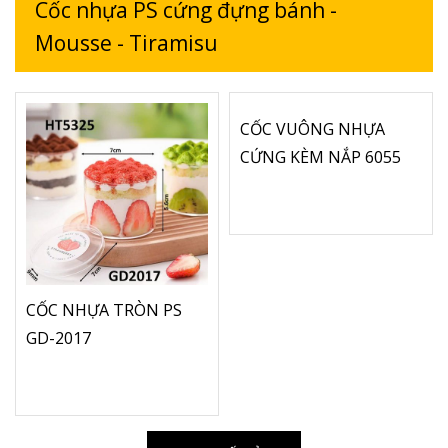
Cốc nhựa PS cứng đựng bánh -
Mousse - Tiramisu
CỐC VUÔNG NHỰA
CỨNG KÈM NẮP 6055
CỐC NHỰA TRÒN PS
GD-2017