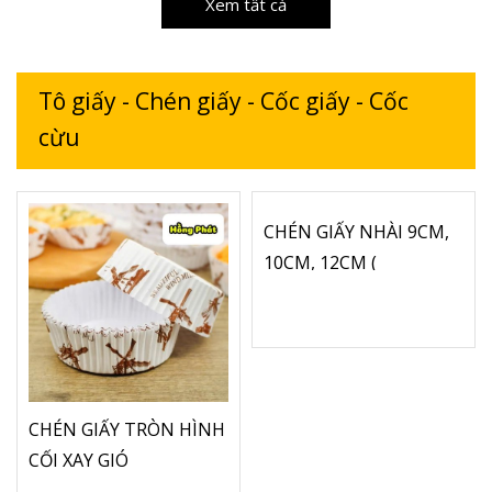
Xem tất cả
Tô giấy - Chén giấy - Cốc giấy - Cốc
cừu
CHÉN GIẤY NHÀI 9CM,
10CM, 12CM (
TRẮNG/NÂU)
CHÉN GIẤY TRÒN HÌNH
CỐI XAY GIÓ