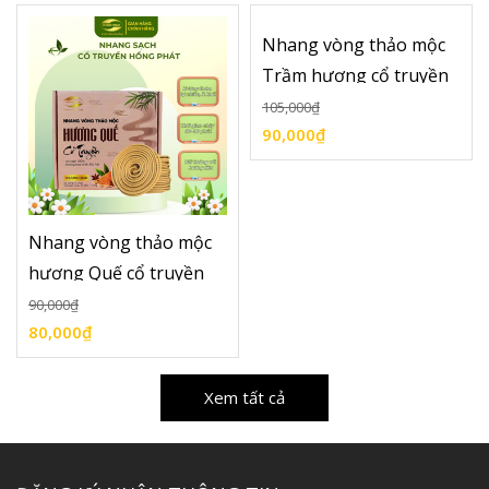
Nhang vòng thảo mộc
Trầm hương cổ truyền
24h Hồng Phát, Hương
105,000
₫
90,000
₫
vòng thắp tết, hương
thơm diụ nhẹ, ít khói
Nhang vòng thảo mộc
hương Quế cổ truyền
24h Hồng Phát, Hương
90,000
₫
80,000
₫
vòng thắp tết, hương
thơm diụ nhẹ, ít khói
Xem tất cả