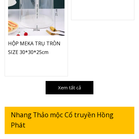
HỘP MEKA TRỤ TRÒN
SIZE 30*30*25cm
Xem tất cả
Nhang Thảo mộc Cổ truyền Hồng
Phát