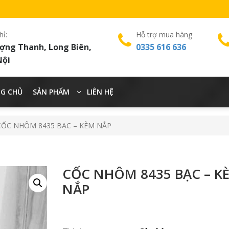
hỉ:
Hỗ trợ mua hàng
ợng Thanh, Long Biên,
0335 616 636
Nội
G CHỦ
SẢN PHẨM
LIÊN HỆ
CỐC NHÔM 8435 BẠC – KÈM NẮP
CỐC NHÔM 8435 BẠC – K
NẮP