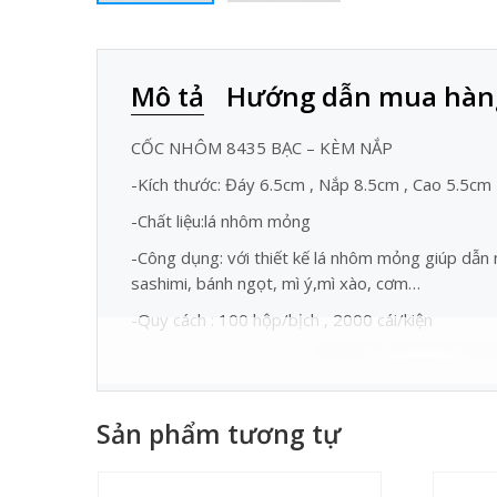
Mô tả
Hướng dẫn mua hàn
CỐC NHÔM 8435 BẠC – KÈM NẮP
-Kích thước: Đáy 6.5cm , Nắp 8.5cm , Cao 5.5cm
-Chất liệu:lá nhôm mỏng
-Công dụng: với thiết kế lá nhôm mỏng giúp dẫn n
sashimi, bánh ngọt, mì ý,mì xào, cơm…
-Quy cách : 100 hộp/bịch , 2000 cái/kiện
Sản phẩm tương tự