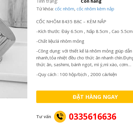
Tình trạng:
Còn hàng
Từ khóa:
cốc nhôm
,
cốc nhôm kèm nắp
CỐC NHÔM 8435 BẠC – KÈM NẮP
-Kích thước: Đáy 6.5cm , Nắp 8.5cm , Cao 5.5cm
-Chất liệu:lá nhôm mỏng
-Công dụng: với thiết kế lá nhôm mỏng giúp dẫn 
nhanh,tỏa nhiệt đều cho thức ăn nhanh chín.Đựng
thức ăn, sashimi, bánh ngọt, mì ý,mì xào, cơm…
-Quy cách : 100 hộp/bịch , 2000 cái/kiện
ĐẶT HÀNG NGAY
0335616636
Tư vấn