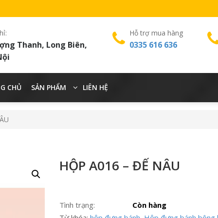
hỉ:
Hỗ trợ mua hàng
ợng Thanh, Long Biên,
0335 616 636
Nội
G CHỦ
SẢN PHẨM
LIÊN HỆ
NÂU
HỘP A016 – ĐẾ NÂU
Tình trạng:
Còn hàng
Từ khóa:
hộp đựng bánh
,
Hộp đựng bánh bông l