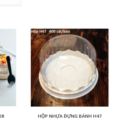
08
HỘP NHỰA ĐỰNG BÁNH H47