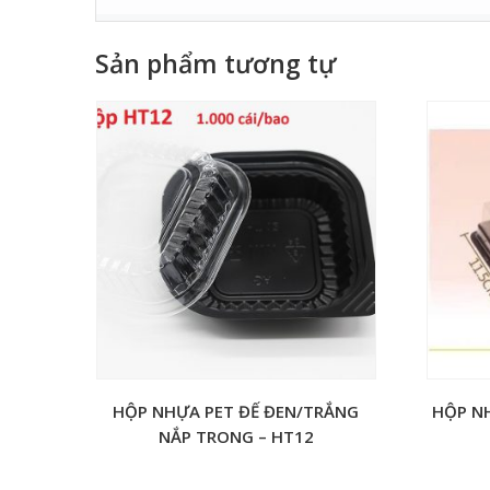
Sản phẩm tương tự
HỘP NHỰA PET ĐẾ ĐEN/TRẮNG
HỘP N
NẮP TRONG – HT12