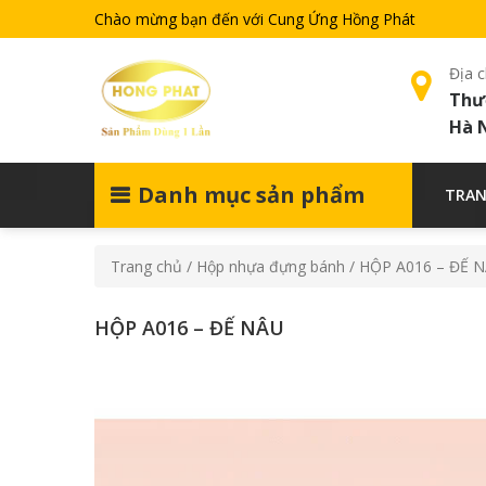
Chào mừng bạn đến với Cung Ứng Hồng Phát
Địa c
Thư
Hà 
Danh mục sản phẩm
TRAN
Trang chủ
/
Hộp nhựa đựng bánh
/ HỘP A016 – ĐẾ 
HỘP A016 – ĐẾ NÂU