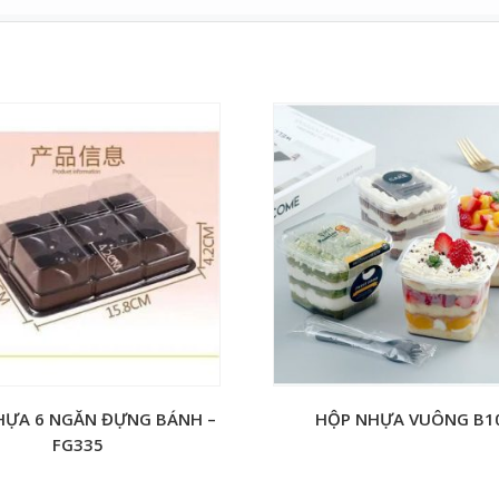
HỰA 6 NGĂN ĐỰNG BÁNH –
HỘP NHỰA VUÔNG B1
FG335