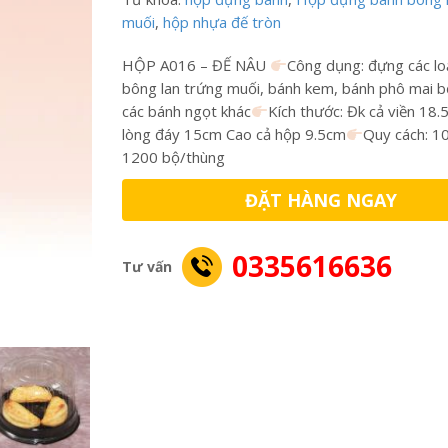
muối
,
hộp nhựa đế tròn
HỘP A016 – ĐẾ NÂU
Công dụng: đựng các lo
bông lan trứng muối, bánh kem, bánh phô mai bơ
các bánh ngọt khác
Kích thước: Đk cả viền 18.
lòng đáy 15cm Cao cả hộp 9.5cm
Quy cách: 1
1200 bộ/thùng
ĐẶT HÀNG NGAY
0335616636
Tư vấn