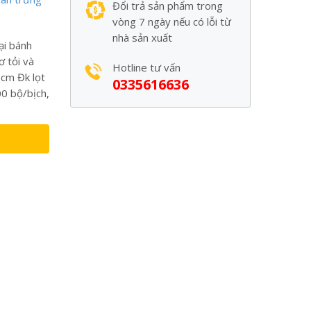
Đổi trả sản phẩm trong
vòng 7 ngày nếu có lỗi từ
nhà sản xuất
ại bánh
 tỏi và
Hotline tư vấn
5cm Đk lọt
0335616636
00 bộ/bịch,