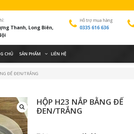
hỉ:
Hỗ trợ mua hàng
ợng Thanh, Long Biên,
0335 616 636
Nội
G CHỦ
SẢN PHẨM
LIÊN HỆ
ẰNG ĐẾ ĐEN/TRẮNG
HỘP H23 NẮP BẰNG ĐẾ
ĐEN/TRẮNG