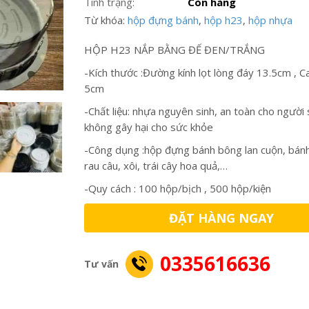
Tình trạng:
Còn hàng
Từ khóa:
hộp đựng bánh
,
hộp h23
,
hộp nhựa
HỘP H23 NẮP BẰNG ĐẾ ĐEN/TRẮNG
-Kích thước :Đường kính lọt lòng đáy 13.5cm , C
5cm
-Chất liệu: nhựa nguyên sinh, an toàn cho người
không gây hại cho sức khỏe
-Công dụng :hộp đựng bánh bông lan cuộn, bán
rau câu, xôi, trái cây hoa quả,…
-Quy cách : 100 hộp/bịch , 500 hộp/kiện
ĐẶT HÀNG NGAY
0335616636
Tư vấn