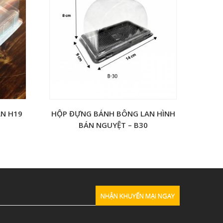
N H19
HỘP ĐỰNG BÁNH BÔNG LAN HÌNH
BÁN NGUYỆT – B30