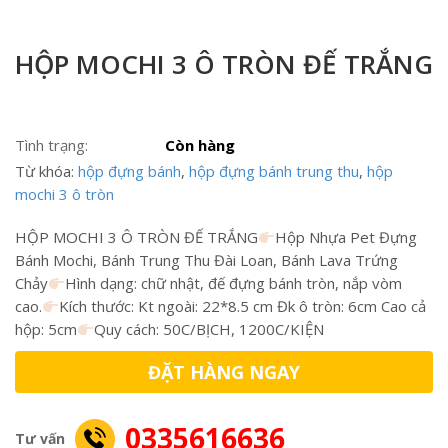
HỘP MOCHI 3 Ô TRÒN ĐẾ TRẮNG
Tình trạng:
Còn hàng
Từ khóa:
hộp đựng bánh
,
hộp đựng bánh trung thu
,
hộp
mochi 3 ô tròn
HỘP MOCHI 3 Ô TRÒN ĐẾ TRẮNG
Hộp Nhựa Pet Đựng
Bánh Mochi, Bánh Trung Thu Đài Loan, Bánh Lava Trứng
Chảy
Hình dạng: chữ nhật, đế đựng bánh tròn, nắp vòm
cao.
Kích thước: Kt ngoài: 22*8.5 cm Đk ô tròn: 6cm Cao cả
hộp: 5cm
Quy cách: 50C/BỊCH, 1200C/KIỆN
ĐẶT HÀNG NGAY
0335616636
Tư vấn