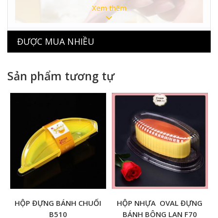
Xem thêm
ĐƯỢC MUA NHIỀU
Sản phẩm tương tự
HỘP ĐỰNG BÁNH CHUỐI
HỘP NHỰA OVAL ĐỰNG
B510
BÁNH BÔNG LAN F70