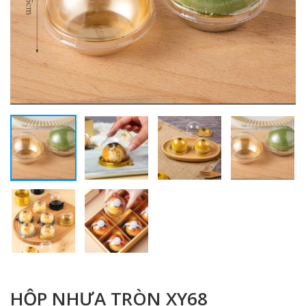
HỘP NHỰA TRÒN XY68