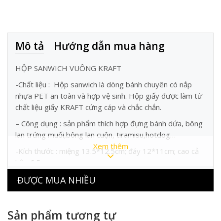
Mô tả
Hướng dẫn mua hàng
HỘP SANWICH VUÔNG KRAFT
-Chất liệu : Hộp sanwich là dòng bánh chuyên có nắp
nhựa PET an toàn và hợp vệ sinh. Hộp giấy được làm từ
chất liệu giấy KRAFT cứng cáp và chắc chắn.
– Công dụng : sản phẩm thích hợp đựng bánh dứa, bông
lan trứng muối,bông lan cuộn, tiramisu,hotdog…
Xem thêm
-Kích thước : miệng 13.5*12.5cm; đáy 12*11cm; cao cả
hộp 6.5cm
-Quy cách : 50 hộp/bịch, 1000 hộp/ kiện
ĐƯỢC MUA NHIỀU
-Bảo quản: Nơi khô ráo, thoáng mát, tránh ánh nắng trực
tiếp,tránh nguồn nhiệt cao trên 40 độ C, tránh móp méo
Sản phẩm tương tự