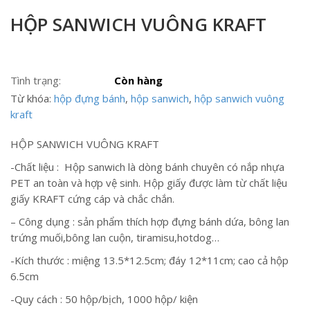
HỘP SANWICH VUÔNG KRAFT
Tình trạng:
Còn hàng
Từ khóa:
hộp đựng bánh
,
hộp sanwich
,
hộp sanwich vuông
kraft
HỘP SANWICH VUÔNG KRAFT
-Chất liệu : Hộp sanwich là dòng bánh chuyên có nắp nhựa
PET an toàn và hợp vệ sinh. Hộp giấy được làm từ chất liệu
giấy KRAFT cứng cáp và chắc chắn.
– Công dụng : sản phẩm thích hợp đựng bánh dứa, bông lan
trứng muối,bông lan cuộn, tiramisu,hotdog…
-Kích thước : miệng 13.5*12.5cm; đáy 12*11cm; cao cả hộp
6.5cm
-Quy cách : 50 hộp/bịch, 1000 hộp/ kiện