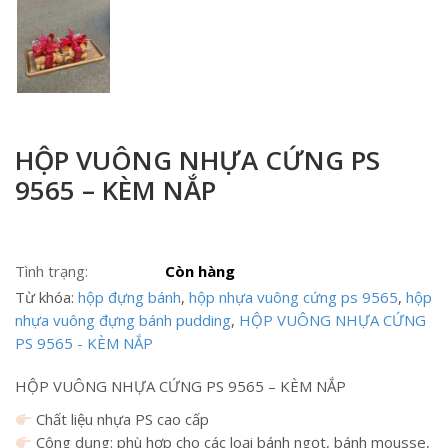
HỘP VUÔNG NHỰA CỨNG PS
9565 – KÈM NẮP
Tình trạng:
Còn hàng
Từ khóa:
hộp đựng bánh
,
hộp nhựa vuông cứng ps 9565
,
hộp
nhựa vuông đựng bánh pudding
,
HỘP VUÔNG NHỰA CỨNG
PS 9565 - KÈM NẮP
HỘP VUÔNG NHỰA CỨNG PS 9565 – KÈM NẮP
Chất liệu nhựa PS cao cấp
Công dụng: phù hợp cho các loại bánh ngọt, bánh mousse,