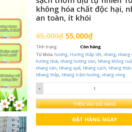
sạch thơm dịu tự nhiên 1
không hóa chất độc hại, 
an toàn, ít khói
65,000
₫
55,000
₫
Tình trạng:
Còn hàng
Từ khóa:
hương
,
Hương thắp tết
,
nhang
,
nhang 
hương nhài
,
nhang hương sen
,
Nhang không cuộ
nhang nén
,
Nhang quế
,
Nhang sạch
,
Nhang thảo
Nhang thắp
,
Nhang trầm hương
,
nhang vòng
-
THÊM VÀO GIỎ HÀNG
ĐẶT HÀNG NGAY