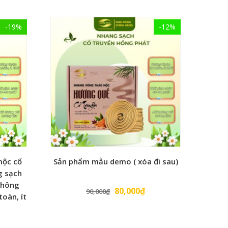
 Đền
-19%
-12%
ựa
mộc cổ
Sản phẩm mẫu demo ( xóa đi sau)
g sạch
uong
không
80,000
₫
90,000
₫
toàn, ít