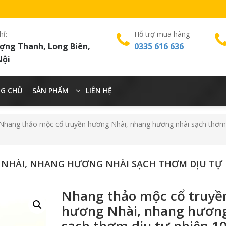
hỉ:
Hỗ trợ mua hàng
ợng Thanh, Long Biên,
0335 616 636
Nội
G CHỦ
SẢN PHẨM
LIÊN HỆ
Nhang thảo mộc cổ truyền hương Nhài, nhang hương nhài sạch thơm 
NHÀI, NHANG HƯƠNG NHÀI SẠCH THƠM DỊU TỰ 
Nhang thảo mộc cổ truyề
hương Nhài, nhang hương