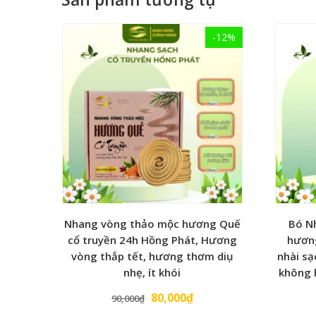
tụng kinh niệm phật tếp xúc nhiều với khói nha
chùa, thờ cúng Gia Tiên, lễ tết, Ma chay, Xông n
-12%
.
Thành phần:
+ hương nhài: được làm từ bột hoa nhài khô, bột b
Nhang nén Thảo mộc đóng hộp:
+ Dài 29cm +Quy cách 100 nén/hộp
+Thời gian cháy 50 – 60 phút
=>> Đồng hành cùng Hồng Phát ủng hộ sản phẩm 
chọn sản phẩm này!
Nhang vòng thảo mộc hương Quế
Bó N
#nhangthaomoc #nhangsach #nhangsachkhongh
cổ truyền 24h Hồng Phát, Hương
hươn
#nhangsa #nhangthuocbac #nhangbachxanh #nh
vòng thắp tết, hương thơm diụ
nhài s
#nhangtramhuong #huongthap #huongthaptet
nhẹ, ít khói
không 
80,000
₫
90,000
₫