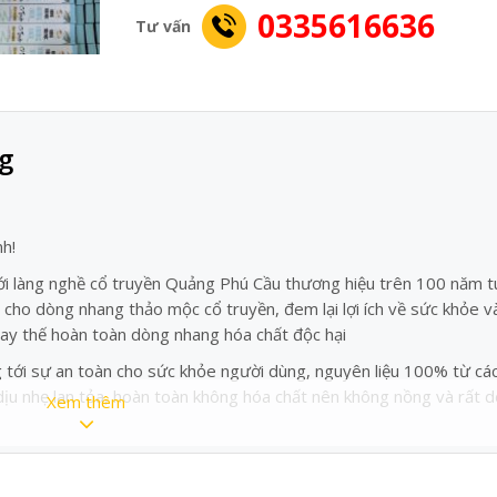
0335616636
Tư vấn
g
nh!
i làng nghề cổ truyền Quảng Phú Cầu thương hiệu trên 100 năm t
cho dòng nhang thảo mộc cổ truyền, đem lại lợi ích về sức khỏe v
 thay thế hoàn toàn dòng nhang hóa chất độc hại
tới sự an toàn cho sức khỏe người dùng, nguyên liệu 100% từ các
 dịu nhẹ lan tỏa, hoàn toàn không hóa chất nên không nồng và rất d
Xem thêm
, không dị ứng đối với người hay bị viêm xoang, thích hợp dùng th
cư, văn phòng. Rất an toàn cho thiền định, yoga, hoặc những Phật