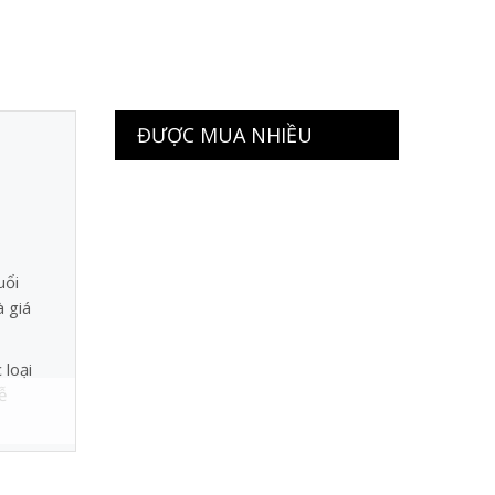
ĐƯỢC MUA NHIỀU
uổi
à giá
 loại
ễ
ờ
 tử