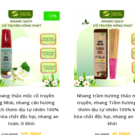
ng, thắp nhiều trong Đền chùa Phủ… Dùng thắp hương Ban Thần Tài,
hà…
-13%
ách, tùng, keo bời lời, tăm tre.. mùi hương dịu nhẹ, tinh tế
bảo về sức khỏe của bạn và Gia đình, Cảm ơn bạn đã tin tưởng l
hang thảo mộc cổ truyền
Nhang trầm hương thảo 
oachatdochai #nhangque #nhangtrambac #nhangkhuynhdiep
g Nhài, nhang cân hương
truyền, nhang Trầm hươn
anghoanhai #nhangkhongcuontan #nhang #nhangthaptet #thaph
ạch thơm dịu tự nhiên 100%
thơm dịu tự nhiên 100% 
 #nhangthaomochuongnhai #nhangthaomochuongsen
hóa chất độc hại, nhang an
hóa chất độc hại, nhang an 
toàn, ít khói
khói
105,000
₫
45,000
₫
120,000
₫
55,000
₫