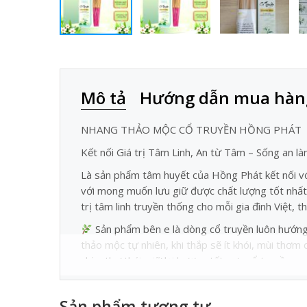
Mô tả
Hướng dẫn mua hàn
NHANG THẢO MỘC CỔ TRUYỀN HỒNG PHÁT
Kết nối Giá trị Tâm Linh, An từ Tâm – Sống an là
Là sản phẩm tâm huyết của Hồng Phát kết nối vớ
với mong muốn lưu giữ được chất lượng tốt nhất 
trị tâm linh truyền thống cho mỗi gia đình Việt,
Sản phẩm bên e là dòng cổ truyền luôn hướng 
thảo mộc tự nhiên, khi thắp sẽ ít khói, mùi thơm
chịu, thư thái, giữ lại hương tết xưa cổ truyền
An toàn tuyệt đối cho cả Người già và trẻ nhỏ
cúng cho cả không gian nhỏ chật hẹp, nhà chung 
Sản phẩm tương tự