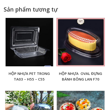
️-Bảo quản từ 0-25 độ C kể cả khi chưa mở gói
Sản phẩm tương tự
HỘP NHỰA PET TRONG
HỘP NHỰA OVAL ĐỰNG
TA03 – H55 – C55
BÁNH BÔNG LAN F70