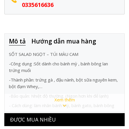
0335616636
Mô tả
Hướng dẫn mua hàng
SỐT SALAD NGỌT – TÚI MÀU CAM
-Công dụng :Sốt dành cho bánh mỳ , bánh bông lan
trứng muối
-Thành phần: trứng gà , đậu nành, bột sữa nguyên kem,
bột đạm Whey,…
-Bảo quản: Nhiệt độ thường. (Ngon hơn khi để lạnh)
Xem thêm
️- Cách dùng: làm nhân bánh mỳ, bánh gato, bánh bông
lan trứng muối , pizza, humburger , sốt trộn salat ,Dùng
để ăn vs ruốc thịt xông khói …
ĐƯỢC MUA NHIỀU
️- Quy cách đóng gói: 900G/túi