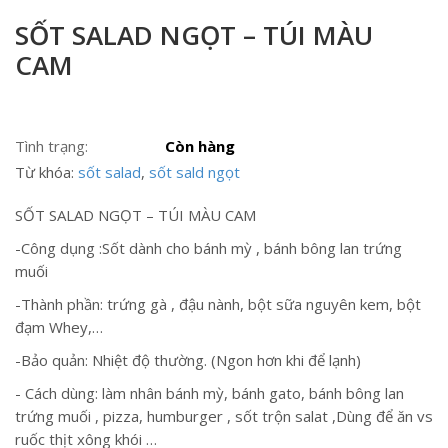
SỐT SALAD NGỌT – TÚI MÀU
CAM
Tình trạng:
Còn hàng
Từ khóa:
sốt salad
,
sốt sald ngọt
SỐT SALAD NGỌT – TÚI MÀU CAM
-Công dụng :Sốt dành cho bánh mỳ , bánh bông lan trứng
muối
-Thành phần: trứng gà , đậu nành, bột sữa nguyên kem, bột
đạm Whey,…
-Bảo quản: Nhiệt độ thường. (Ngon hơn khi để lạnh)
️- Cách dùng: làm nhân bánh mỳ, bánh gato, bánh bông lan
trứng muối , pizza, humburger , sốt trộn salat ,Dùng để ăn vs
ruốc thịt xông khói …