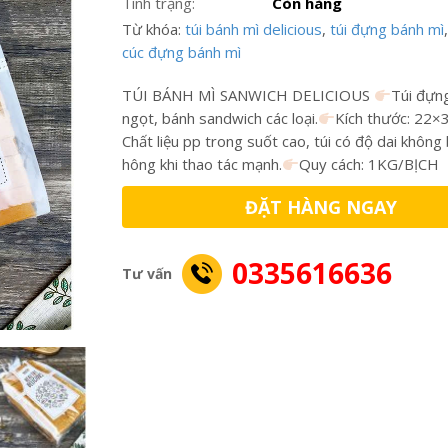
Tình trạng:
Còn hàng
Từ khóa:
túi bánh mì delicious
,
túi đựng bánh mì
cúc đựng bánh mì
TÚI BÁNH MÌ SANWICH DELICIOUS
Túi đựn
ngọt, bánh sandwich các loại.
Kích thước: 22×
Chất liệu pp trong suốt cao, túi có độ dai không 
hông khi thao tác mạnh.
Quy cách: 1KG/BỊCH
ĐẶT HÀNG NGAY
0335616636
Tư vấn