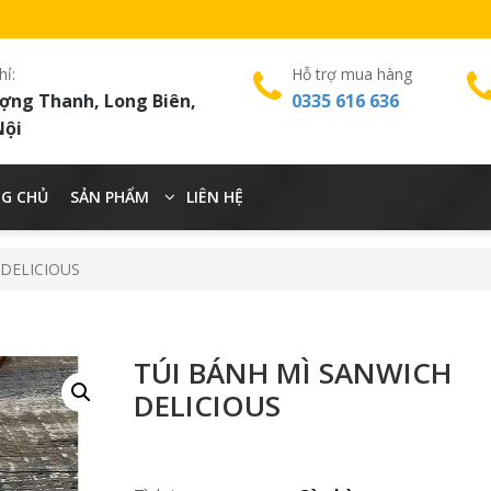
hỉ:
Hỗ trợ mua hàng
ợng Thanh, Long Biên,
0335 616 636
Nội
G CHỦ
SẢN PHẨM
LIÊN HỆ
 DELICIOUS
TÚI BÁNH MÌ SANWICH
DELICIOUS