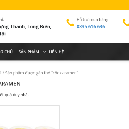
hỉ:
Hỗ trợ mua hàng
ợng Thanh, Long Biên,
0335 616 636
Nội
G CHỦ
SẢN PHẨM
LIÊN HỆ
ủ
/ Sản phẩm được gắn thẻ “cốc caramen”
ARAMEN
kết quả duy nhất