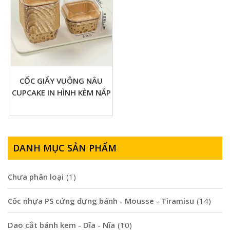
CỐC GIẤY VUÔNG NÂU
CUPCAKE IN HÌNH KÈM NẮP
DANH MỤC SẢN PHẨM
Chưa phân loại
(1)
Cốc nhựa PS cứng đựng bánh - Mousse - Tiramisu
(14)
Dao cắt bánh kem - Dĩa - Nĩa
(10)