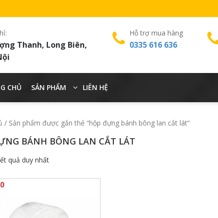
hỉ:
Hỗ trợ mua hàng
ợng Thanh, Long Biên,
0335 616 636
Nội
G CHỦ
SẢN PHẨM
LIÊN HỆ
ủ
/ Sản phẩm được gắn thẻ “hộp đựng bánh bông lan cắt lát”
ỰNG BÁNH BÔNG LAN CẮT LÁT
kết quả duy nhất