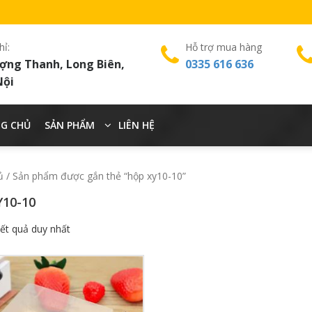
hỉ:
Hỗ trợ mua hàng
ợng Thanh, Long Biên,
0335 616 636
Nội
G CHỦ
SẢN PHẨM
LIÊN HỆ
ủ
/ Sản phẩm được gắn thẻ “hộp xy10-10”
Y10-10
kết quả duy nhất