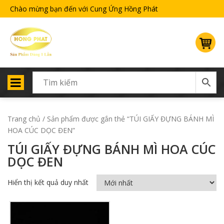
Chào mừng bạn đến với Cung Ứng Hồng Phát
Trang chủ
/ Sản phẩm được gắn thẻ “TÚI GIẤY ĐỰNG BÁNH MÌ
HOA CÚC DỌC ĐEN”
TÚI GIẤY ĐỰNG BÁNH MÌ HOA CÚC
DỌC ĐEN
Hiển thị kết quả duy nhất