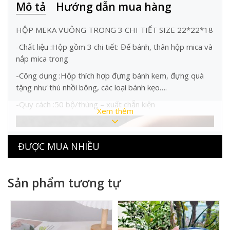
Mô tả
Hướng dẫn mua hàng
HỘP MEKA VUÔNG TRONG 3 CHI TIẾT SIZE 22*22*18
-Chất liệu :Hộp gồm 3 chi tiết: Đế bánh, thân hộp mica và
nắp mica trong
-Công dụng :Hộp thích hợp đựng bánh kem, đựng quà
tặng như thú nhồi bông, các loại bánh kẹo….
-Quy cách :50 bộ/thùng – xuất chẵn kiện
Xem thêm
ĐƯỢC MUA NHIỀU
Sản phẩm tương tự